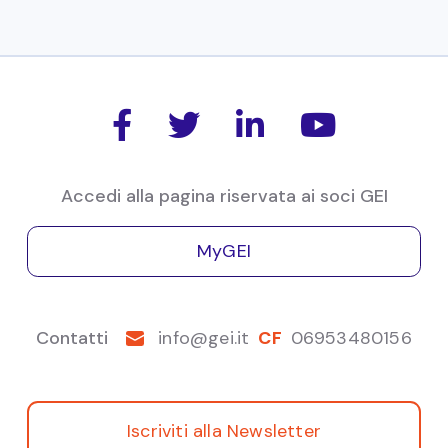
edizione dell’Osservatorio sulla
GDO italiana e
internazionale a prevalenza alimentare
che
aggrega i dati economico-patrimoniali di 118
aziende nazionali e 30 maggiori player




internazionali per il periodo 2019-2024. Per l’Italia la
copertura è stimata pari al 95,8% del mercato. Lo
Accedi alla pagina riservata ai soci GEI
studio comprende approfondimenti sul contesto
competitivo, un focus sui singoli segmenti e
MyGEI
un’analisi territoriale.
Emanuela
Salerno
Analisi Congiunturale
Contatti
info@gei.it
CF
06953480156
Iscriviti alla Newsletter