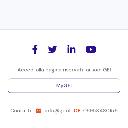
13/4/2016
Industria 4.0: a che punto siamo? |
Comunicato Stampa della Tavola
Rotonda




13 Apr 2016
14:30
Milano
Accedi alla pagina riservata ai soci GEI
MyGEI
Contatti
info@gei.it
CF
06953480156