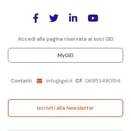
Pubblicazioni
Raccolta di pubblicazioni di Lorenzo




Stanca - Mandarin Fund.
Accedi alla pagina riservata ai soci GEI
MyGEI
Contatti
info@gei.it
CF
06953480156
Iscriviti alla Newsletter