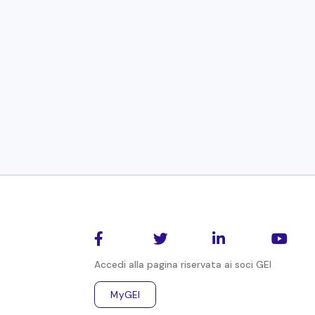




Accedi alla pagina riservata ai soci GEI
MyGEI