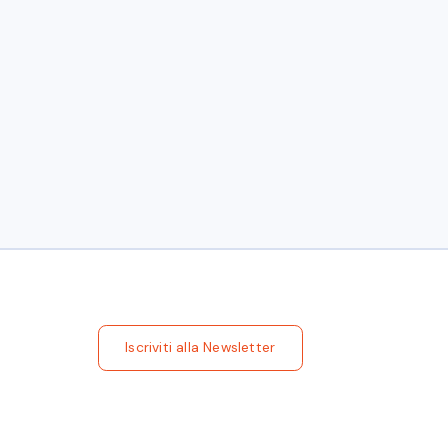
 e GEI
azione Nazionale Imprese
sti di Impresa
Iscriviti alla Newsletter