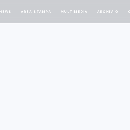
NEWS
AREA STAMPA
MULTIMEDIA
ARCHIVIO
18/5/25
Festival Economia Trento: Tavola rotonda GEI 
concorrenza e modello europeo" 23 maggio 
Tavole Rotonde
23 maggio 2025
16:30 - 17:45
Castello del Buonconsiglio - Sala Gerola Trento