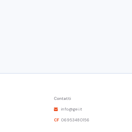
Notizie
5 giugno 2021
11:00
Diretta Web
a cura di GEI - Gruppo Economisti d'Impresa
12/11/07
La trasformazione dell’Italia industriale | ANIE
Tavole Rotonde
12 Nov 2007
Milano
"La trasformazione dell’Italia industriale”, ANIE - Feder
Elettroniche ed Elettrotecniche e GEI - Gruppo Economi
Contatti
info@gei.it
CF
06953480156