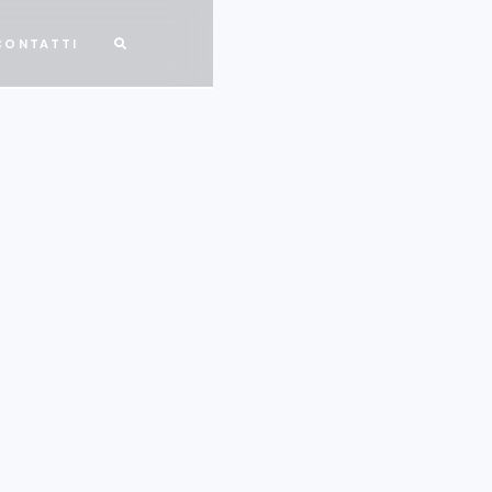
CONTATTI

"Nuovi capitalismi,
2025