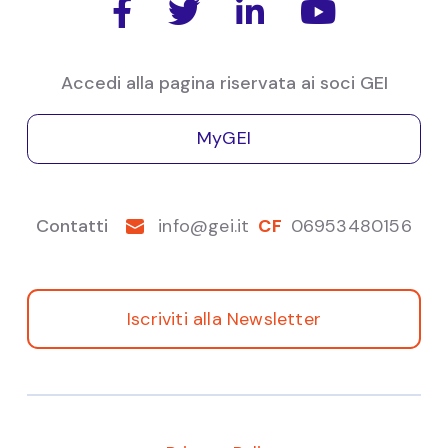




Menghinello - ISTAT
Accedi alla pagina riservata ai soci GEI
MyGEI
Contatti
info@gei.it
CF
06953480156
Iscriviti alla Newsletter