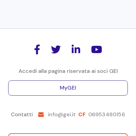
18/11/22
Osservatorio Congiunturale GEI
Novembre 2022 | Relazioni
Osservatorio
Relazioni dell'osservatorio congiunturale




GEI del 17 novembre 2022
Accedi alla pagina riservata ai soci GEI
MyGEI
Contatti
info@gei.it
CF
06953480156