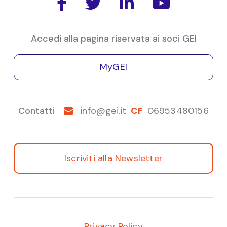




dei rifiuti.
Accedi alla pagina riservata ai soci GEI
MyGEI
Contatti
info@gei.it
CF
06953480156
Iscriviti alla Newsletter
Privacy Policy