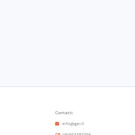
Contatti
info@gei.it
CF
06953480156