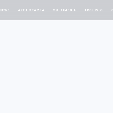
NEWS
AREA STAMPA
MULTIMEDIA
ARCHIVIO
25/5/25
Quaderni Momigliano 2024 - Quali prospettive 
transizione della filiera automotive?
Tavole Rotonde