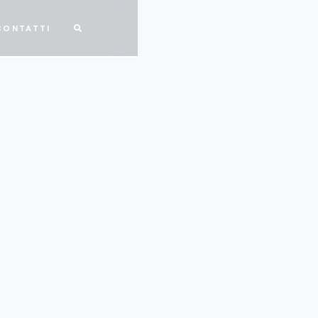
CONTATTI

e politiche industriali per la