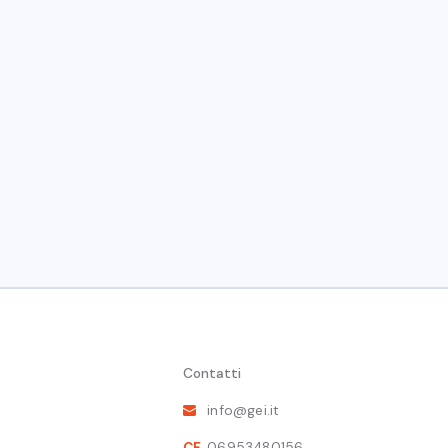
1 ottobre 2026
Bruxelles
gio Arzeni, socio GEI, segnala il seminario organizzato da E.L.E.C
operation: "
Europe’s defense amid today’s foreign policy cha
obal security"
st
ssels, 1
October 2026
Contatti
ropean Economic and Social Committee (Room JDE63)
info@gei.it
CF
06953480156