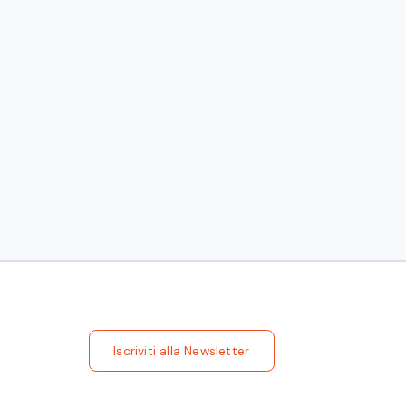
.- European League for Economic
llenges: between Strategic autonomy and
Iscriviti alla Newsletter