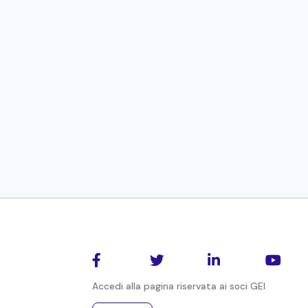
Ser
Co
gl
Bru




Eu
Accedi alla pagina riservata ai soci GEI