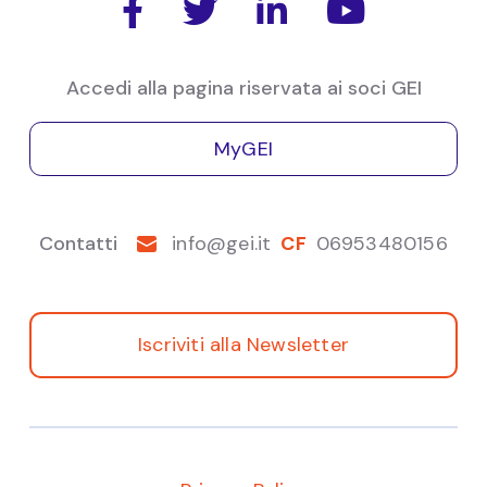




finanza-sostenibile/
Alessandro
Nisi
finanza
Accedi alla pagina riservata ai soci GEI
MyGEI
Contatti
info@gei.it
CF
06953480156
Iscriviti alla Newsletter