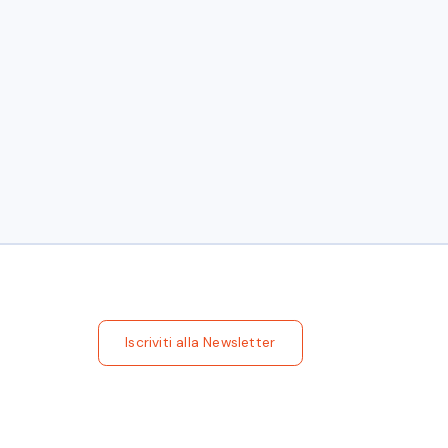
ide e opportunità" che si terrà il 27 maggio
 Economics ed EY. A seguire, una tavola
ni macroeconomiche e settoriali legate allo
zione, energia, competenze e finanza.
Iscriviti alla Newsletter