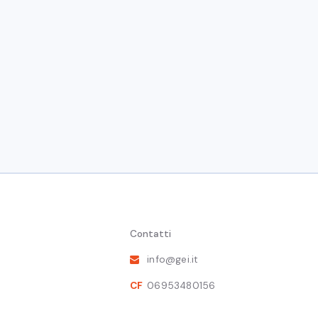
Roma
Scenari macroeconomici e Intelligenza Artificiale: implicazioni, sf
oma.
scenari macroeconomici globali, europei e italiani a cura di Oxford
delle imprese offrirà l’occasione per approfondire le implicazio
iciale nel contesto aziendale, con un focus su produttività, occupa
Contatti
ne dei partecipanti alle 9:30, e si concluderà con un light lunch.
info@gei.it
nto potete utilizzare il seguente link:
REGISTRAZIONE
CF
06953480156