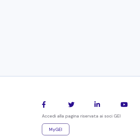
27 maggio 2026
10:00-13:00
Oxford Economics ed EY segnalano il convegno "
2026, presso l’Università LUISS Guido Carli a R
Nel corso dell’incontro saranno presentati gli 
rotonda con esponenti del mondo accademico e 
sviluppo e all’adozione dell’Intelligenza Artif




L’evento avrà inizio alle 10:00, con registrazio
Accedi alla pagina riservata ai soci GEI
Per registrarvi e visualizzare l’agenda dell’eve
MyGEI