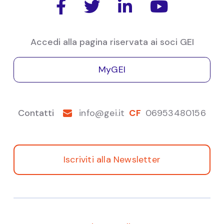




Attilio
Pasetto
Economia Italiana
Accedi alla pagina riservata ai soci GEI
MyGEI
Contatti
info@gei.it
CF
06953480156
Iscriviti alla Newsletter