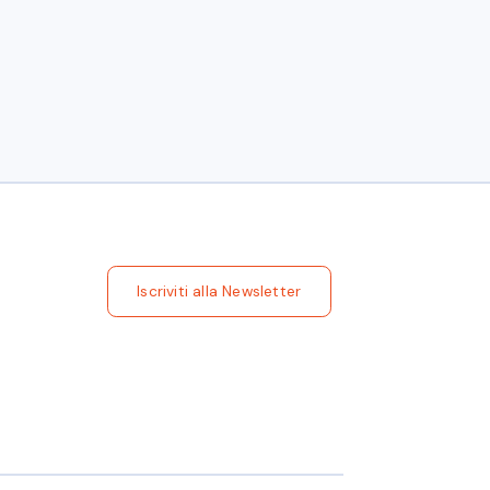
 contributi disponibili online:
one nell'Industria alberghiera: dall' USALI a
iera
Iscriviti alla Newsletter