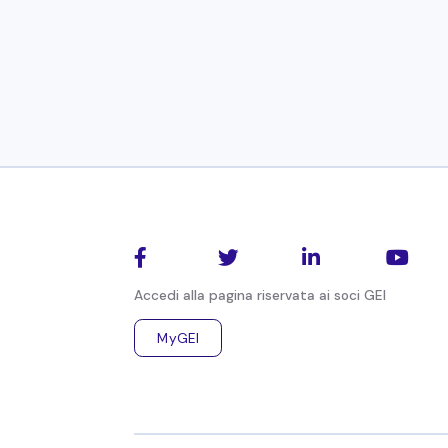




Accedi alla pagina riservata ai soci GEI
MyGEI