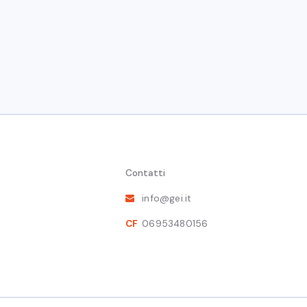
Il socio Gei, Roberto Necci, segnala i seguenti
L'evoluzione dei sistemi di controllo di gesti
Fra Luca Pacioli
e
L’ottimo parentiamo nella gestione albergh
Roberto
Necci
Turismo
Contatti
info@gei.it
CF
06953480156