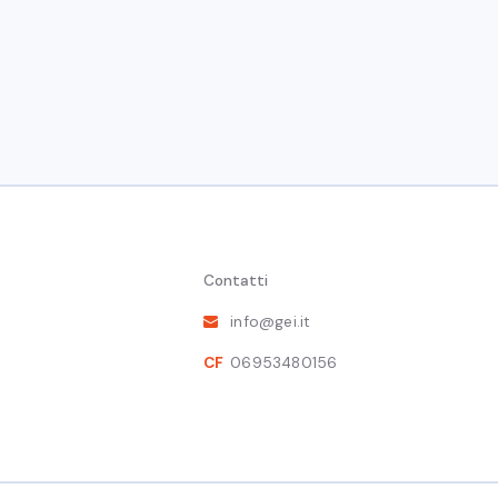
cura di Giampaolo Vitali e Marco Buti
Contatti
info@gei.it
CF
06953480156