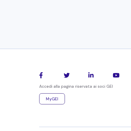
Articolo de Il Sole 24 Ore del 5 marzo 2026 a 
Giampaolo
Vitali
Politica Economica




Accedi alla pagina riservata ai soci GEI
MyGEI