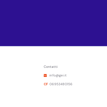
nomia post-virus: si riparte dall'export?
", con i soci
Valeria Neg
Contatti
info@gei.it
Esportazioni
CF
06953480156