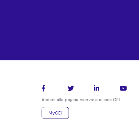
1 Ott 2020
Virtual Breakfast Briefing di ISPI dal titolo “
Eco
Qui per info e iscrizioni




Accedi alla pagina riservata ai soci GEI
Valeria
Negri
Alessandro
Terzulli
MyGEI