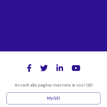
11 Ott 2018
Roma
Convegno "Verso Orizzonte Europa. Più
investimenti in ricerca e innovazione"




organizzato dalla Fondazione Edison e
Accedi alla pagina riservata ai soci GEI
dall’Accademia Nazionale dei Lincei, che si terrà a
Roma, giovedì 11 ottobre 2018.
MyGEI