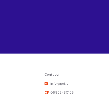
13 Mag 2019
Barbara Bonciani, socia GEI, segnala il seminario per la presen
processi di sviluppo: quadro attuale, rischi e opportunità”:
Contatti
L’altra faccia dell’emigrazione: il migrante come attore di svi
info@gei.it
13 maggio 2019 | Camera dei Deputati
CF
06953480156