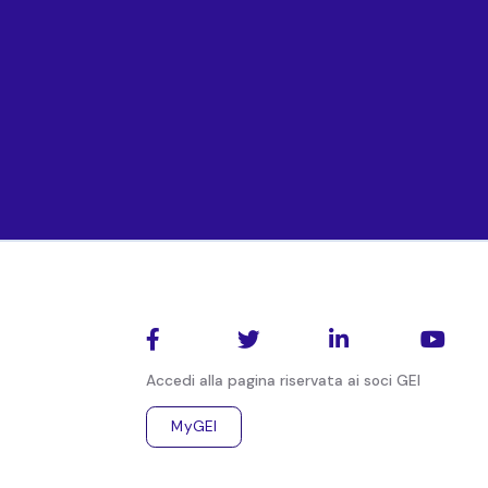




Accedi alla pagina riservata ai soci GEI
MyGEI