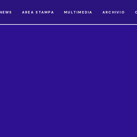
NEWS
AREA STAMPA
MULTIMEDIA
ARCHIVIO