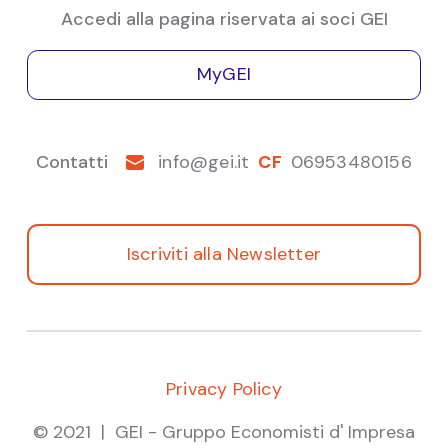
Accedi alla pagina riservata ai soci GEI
Roberto Bottoli,
Lane Bottoli, Confindustria Veneto
Carlo Alberto Carnevale Maffé,
SDA Bocconi
MyGEI
School of Management
Mara Manente,
CISET - Ca' Foscari Venezia
Giampaolo Vitali,
IRCRES CNR- Istituto di Ricerca
Contatti
info@gei.it
CF
06953480156
sulla Crescita Economica Sostenibile
Iscriviti alla Newsletter
Modera Gianluca Toschi, Fondazione Nord Est
Gianluca
Toschi
Giampaolo
Vitali
Economia Italiana
Webinar
Privacy Policy
© 2021 | GEI - Gruppo Economisti d' Impresa