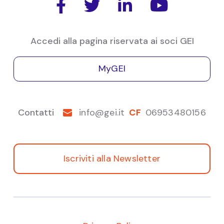




Cosimo
Natoli
Accedi alla pagina riservata ai soci GEI
Mercato Estero
Economia Europea
Brexit
MyGEI
Contatti
info@gei.it
CF
06953480156
Iscriviti alla Newsletter