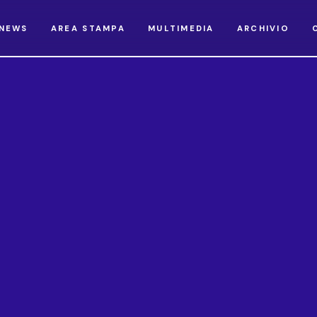
NEWS
AREA STAMPA
MULTIMEDIA
ARCHIVIO