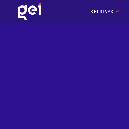
CHI SIAMO