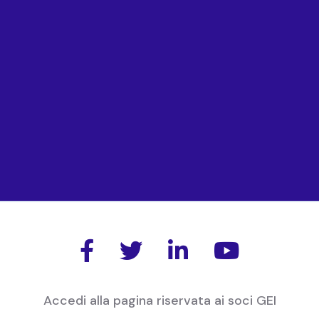
Segnaliamo la pubblicazione dello studio del Socio
GEI
Andrea Goldstein
di Nomisma dal titolo
“2015
Buona annata per le Blue Chips italiane”
Scarica il comunicato stampa
Andrea
Goldstein




Accedi alla pagina riservata ai soci GEI